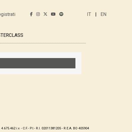
gistrati
IT
EN
TERCLASS
75.462 i.v. - C.F.- P.I.- R.I. 02011381205 - R.E.A. BO 405904