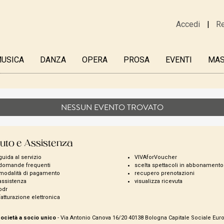
Accedi
Re
USICA
DANZA
OPERA
PROSA
EVENTI
MAS
NESSUN EVENTO TROVATO
uto e Assistenza
guida al servizio
VIVAforVoucher
domande frequenti
scelta spettacoli in abbonamento
modalità di pagamento
recupero prenotazioni
assistenza
visualizza ricevuta
odr
fatturazione elettronica
Società a socio unico
- Via Antonio Canova 16/20 40138 Bologna Capitale Sociale Euro 4.6