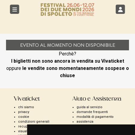
EVENTO AL MOMENTO NON DISPONIBILE
Perchè?
I biglietti non sono ancora in vendita su Vivaticket
oppure
le vendite sono momentaneamente sospese o
chiuse
Vivaticket
Aiuto e Assistenza
chi siamo
guida al servizio
privacy
domande frequenti
cookie
modalità di pagamento
condizioni generali
assistenza
recupero prenotazioni
odr
visualizza ricevuta
fatturazione elettronica