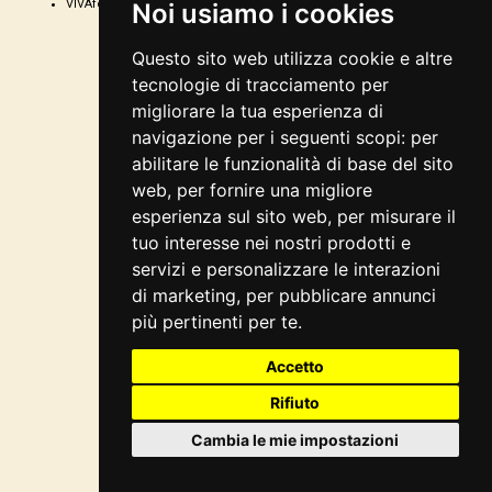
VIVAforVoucher
scelta spettacoli in
Noi usiamo i cookies
abbonamento
Questo sito web utilizza cookie e altre
tecnologie di tracciamento per
migliorare la tua esperienza di
navigazione per i seguenti scopi:
per
abilitare le funzionalità di base del sito
web
,
per fornire una migliore
esperienza sul sito web
,
per misurare il
tuo interesse nei nostri prodotti e
servizi e personalizzare le interazioni
di marketing
,
per pubblicare annunci
più pertinenti per te
.
Accetto
Rifiuto
Cambia le mie impostazioni