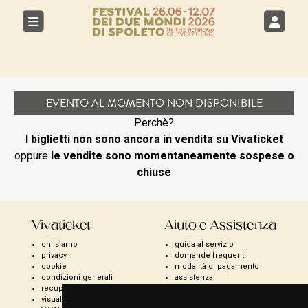
EVENTO AL MOMENTO NON DISPONIBILE
Perchè?
I biglietti non sono ancora in vendita su Vivaticket
oppure
le vendite sono momentaneamente sospese o
chiuse
Vivaticket
Aiuto e Assistenza
chi siamo
guida al servizio
privacy
domande frequenti
cookie
modalità di pagamento
condizioni generali
assistenza
recupero prenotazioni
odr
visualizza ricevuta
fatturazione elettronica