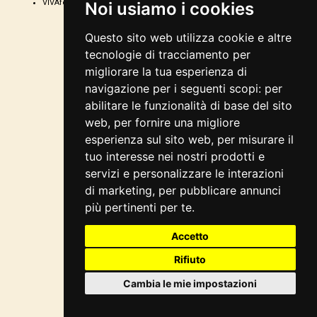
VIVAforVoucher
scelta spettacoli in
Noi usiamo i cookies
abbonamento
Questo sito web utilizza cookie e altre
tecnologie di tracciamento per
migliorare la tua esperienza di
navigazione per i seguenti scopi:
per
abilitare le funzionalità di base del sito
web
,
per fornire una migliore
esperienza sul sito web
,
per misurare il
tuo interesse nei nostri prodotti e
servizi e personalizzare le interazioni
di marketing
,
per pubblicare annunci
più pertinenti per te
.
Accetto
Rifiuto
Cambia le mie impostazioni